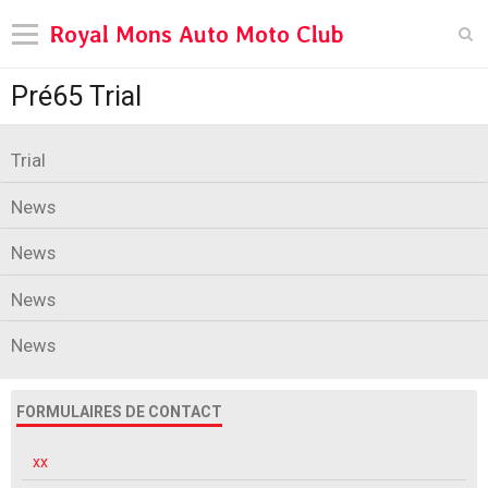
Royal Mons Auto Moto Club
Pré65 Trial
Languages
Pages
Trial
Moto Loisir
News
Pages
News
Pages
News
Pré65 Trial
News
Tanks in Town
Diary
FORMULAIRES DE CONTACT
Contact
xx