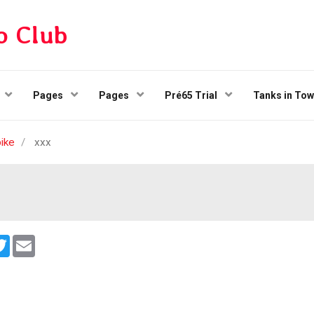
o Club
Pages
Pages
Pré65 Trial
Tanks in To
ike
xxx
cebook
Twitter
Email