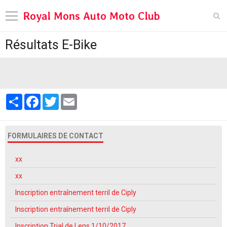
Royal Mons Auto Moto Club
Résultats E-Bike
Languages
Pages
Moto Loisir
Partager
Facebook
Twitter
Email
Pages
Pages
FORMULAIRES DE CONTACT
Pré65 Trial
xx
Tanks in Town
xx
Diary
Inscription entraînement terril de Ciply
Contact
Inscription entraînement terril de Ciply
Inscription Trial de Lens 1/10/2017