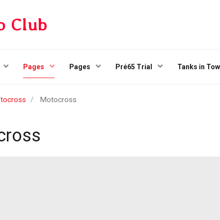
o Club
Pages
Pages
Pré65 Trial
Tanks in To
tocross
Motocross
cross