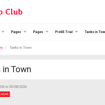
o Club
Pages
Pages
Pré65 Trial
Tanks in To
ry
Tanks in Town
 in Town
026
to 30/08/2026
ENDAR