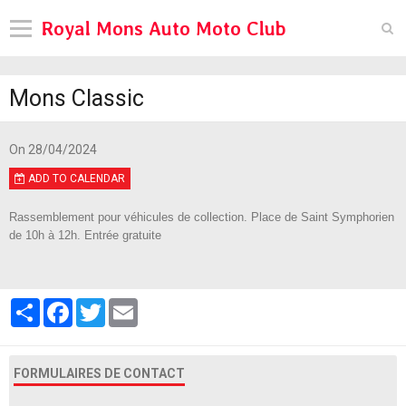
Royal Mons Auto Moto Club
Languages
Mons Classic
Pages
Moto Loisir
On 28/04/2024
ADD TO CALENDAR
Pages
Rassemblement pour véhicules de collection. Place de Saint Symphorien
Pages
de 10h à 12h. Entrée gratuite
Pré65 Trial
Tanks in Town
Partager
Facebook
Twitter
Email
Diary
Contact
FORMULAIRES DE CONTACT