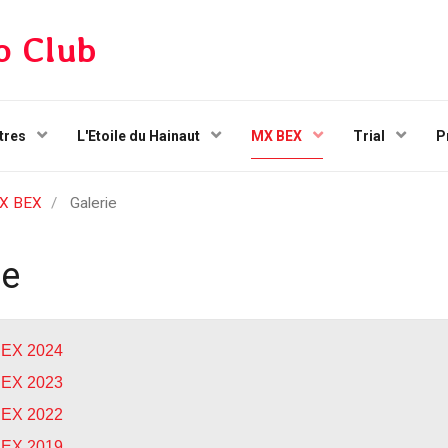
o Club
tres
L'Etoile du Hainaut
MX BEX
Trial
P
X BEX
Galerie
ie
BEX 2024
BEX 20
23
BEX 2022
BEX 2019