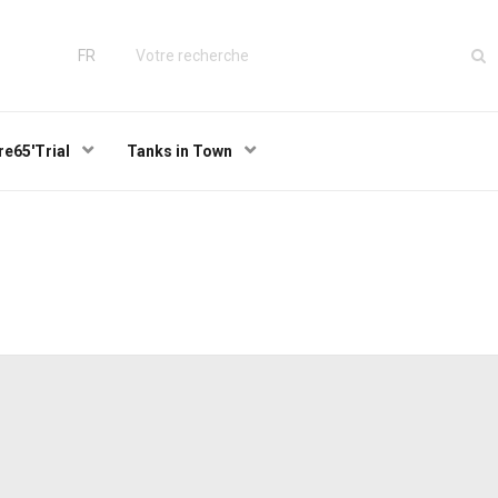
FR
re65'Trial
Tanks in Town