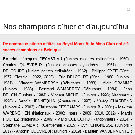
Nos champions d'hier et d'aujourd'hui
Langues
Page d'accueil
De nombreux pilotes affiliés au Royal Mons Auto Moto Club ont été
Véhicules Ancêtres
sacrés champions de Belgique...
En trial :
Jacques DECASTIAU (Juniors grosses cylindrées - 1960) -
L'Etoile du Hainaut
Charles QUIEVREUX (Juniors grosses cylindrées - 1961) - Léon
DELCOURT (Juniors petites cylindrées - 1962) - Philippe CYTE (50cc -
MX BEX
1977; Classic - 2022, 2025) - Eric DELCOURT (50cc - 1980; Juniors -
1981) - Vincent WAMBERSY (Débutants - 1983) - Alain GRAMME
Trial
(Juniors - 1983) - Bertrand WAMBERSY (Débutants - 1984) - Jean
DEHON (Juniors - 1984) - Vincent MICHEL (Juniors - 1993; Nationaux -
Pre65'Trial
1996) - Benoît HENNEQUIN (Amateurs - 1997) - Valéry CUARDENS
(Juniors A - 2003) - Christophe DESCAMPS (Juniors B - 2004) - Maxime
Tanks in Town
WARENGHIEN (Nationaux - 2006; Inters - 2009, 2010, 2012) - Martin
POCHEZ (Nationaux - 2009) - Mario COLICCHIO (Randonneurs - 2014) -
Stéphane LOMBART (Gentlemen - 2015) - Cyril CHIGNESSE (Juniors -
2017) - Antonin COUVREUR (Juniors - 2019) -
Bastien VANDERMUNTER