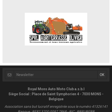
Royal Mons Auto Moto Club a.s.b.l
Siège Social : Place de Saint Symphorien 4 - 7030 MONS -
Belgique
Association sans but lucratif enregistrée sous le numéro 41326141
Banque : BE82 3700 0097 7868 - BIC : BBRUBEBB