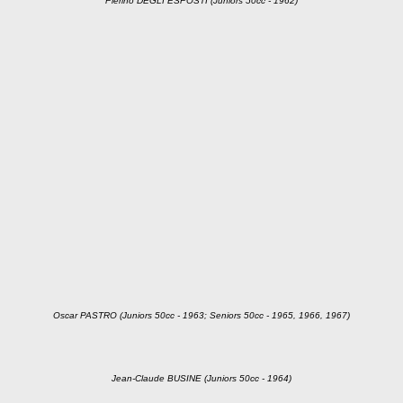
Pierino DEGLI ESPOSTI (Juniors 50cc - 1962)
Oscar PASTRO (Juniors 50cc - 1963; Seniors 50cc - 1965, 1966, 1967)
Jean-Claude BUSINE (Juniors 50cc - 1964)