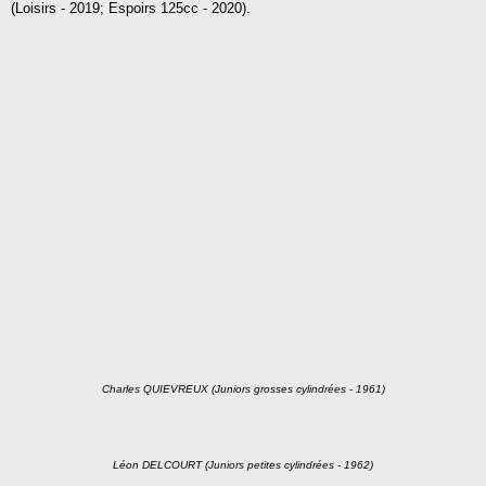
(Loisirs - 2019; Espoirs 125cc - 2020)
.
Charles QUIEVREUX (Juniors grosses cylindrées - 1961)
Léon DELCOURT (Juniors petites cylindrées - 1962)